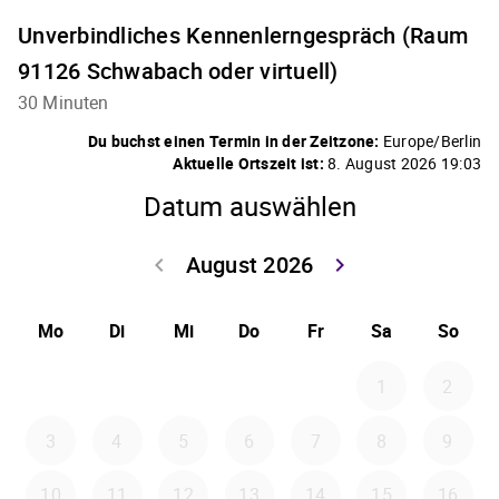
Unverbindliches Kennenlerngespräch (Raum
91126 Schwabach oder virtuell)
30 Minuten
Du buchst einen Termin in der Zeitzone:
Europe/Berlin
Aktuelle Ortszeit ist:
8. August 2026 19:03
Datum auswählen
August 2026
keyboard_arrow_left
keyboard_arrow_right
Zurück Juli 202
Weiter
Mo
Di
Mi
Do
Fr
Sa
So
1
2
3
4
5
6
7
8
9
10
11
12
13
14
15
16